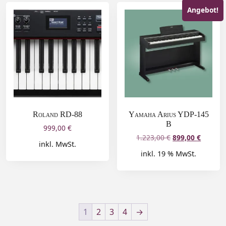
Angebot!
Roland RD-88
Yamaha Arius YDP-145
B
999,00
€
1.223,00
€
899,00
€
inkl. MwSt.
inkl. 19 % MwSt.
1
2
3
4
→