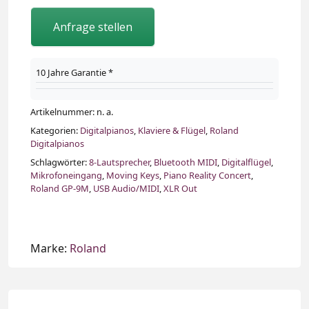
Anfrage stellen
10 Jahre Garantie *
Artikelnummer:
n. a.
Kategorien:
Digitalpianos
,
Klaviere & Flügel
,
Roland
Digitalpianos
Schlagwörter:
8‑Lautsprecher
,
Bluetooth MIDI
,
Digitalflügel
,
Mikrofoneingang
,
Moving Keys
,
Piano Reality Concert
,
Roland GP‑9M
,
USB Audio/MIDI
,
XLR Out
Marke:
Roland