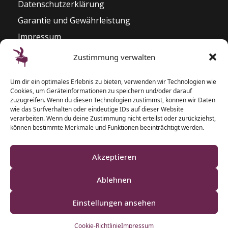
Datenschutzerklärung
Garantie und Gewährleistung
Impressum
Widerrufsrecht
Zustimmung verwalten
Kontakt
Um dir ein optimales Erlebnis zu bieten, verwenden wir Technologien wie
Pianozentrum Hoppe
Cookies, um Geräteinformationen zu speichern und/oder darauf
Sophienblatt 82 – 86
zuzugreifen. Wenn du diesen Technologien zustimmst, können wir Daten
wie das Surfverhalten oder eindeutige IDs auf dieser Website
24114 Kiel
verarbeiten. Wenn du deine Zustimmung nicht erteilst oder zurückziehst,
können bestimmte Merkmale und Funktionen beeinträchtigt werden.
T: 0431 – 5 50 87 77
F: 0431 – 2 00 40 09
Akzeptieren
Ablehnen
Einstellungen ansehen
Klaviere und Pianos aus Schleswig-Holstein
Cookie-Richtlinie
Impressum