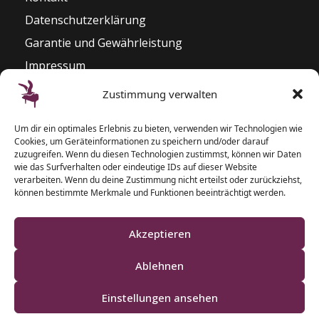
Datenschutzerklärung
Garantie und Gewährleistung
Impressum
Widerrufsrecht
Zustimmung verwalten
Kontakt
Um dir ein optimales Erlebnis zu bieten, verwenden wir Technologien wie
Pianozentrum Hoppe
Cookies, um Geräteinformationen zu speichern und/oder darauf
Sophienblatt 82 – 86
zuzugreifen. Wenn du diesen Technologien zustimmst, können wir Daten
wie das Surfverhalten oder eindeutige IDs auf dieser Website
24114 Kiel
verarbeiten. Wenn du deine Zustimmung nicht erteilst oder zurückziehst,
können bestimmte Merkmale und Funktionen beeinträchtigt werden.
T: 0431 – 5 50 87 77
F: 0431 – 2 00 40 09
Akzeptieren
Ablehnen
Einstellungen ansehen
Klaviere und Pianos aus Schleswig-Holstein