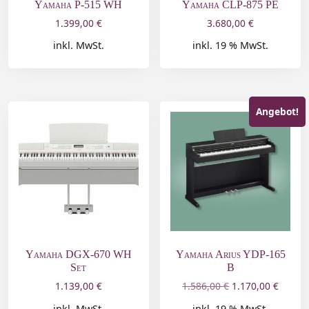
Yamaha P-515 WH
Yamaha CLP-875 PE
1.399,00
€
3.680,00
€
inkl. MwSt.
inkl. 19 % MwSt.
Angebot!
Yamaha DGX-670 WH
Yamaha Arius YDP-165
Set
B
1.139,00
€
1.586,00
€
1.170,00
€
inkl. MwSt.
inkl. 19 % MwSt.