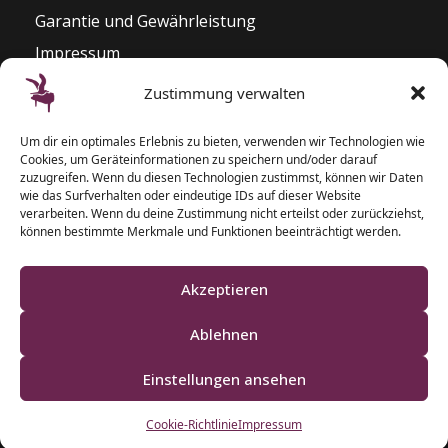
Garantie und Gewährleistung
Impressum
Widerrufsrecht
Zustimmung verwalten
Kontakt
Um dir ein optimales Erlebnis zu bieten, verwenden wir Technologien wie
Pianozentrum Hoppe
Cookies, um Geräteinformationen zu speichern und/oder darauf
Sophienblatt 82 – 86
zuzugreifen. Wenn du diesen Technologien zustimmst, können wir Daten
wie das Surfverhalten oder eindeutige IDs auf dieser Website
24114 Kiel
verarbeiten. Wenn du deine Zustimmung nicht erteilst oder zurückziehst,
können bestimmte Merkmale und Funktionen beeinträchtigt werden.
T: 0431 – 5 50 87 77
F: 0431 – 2 00 40 09
Akzeptieren
Ablehnen
Einstellungen ansehen
Klaviere und Pianos aus Schleswig-Holstein
Cookie-Richtlinie
Impressum