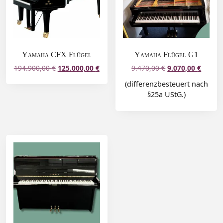
Yamaha CFX Flügel
Yamaha Flügel G1
194.900,00
€
125.000,00
€
9.470,00
€
9.070,00
€
(differenzbesteuert nach
§25a UStG.)