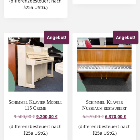
(differenzbesteuert nach
§25a UStG.)
Angebot!
Angebot!
Schimmel Klavier Modell
Schimmel Klavier
115 Creme
Nussbaum restauriert
9.500,00
€
9.200,00
€
6.570,00
€
6.370,00
€
(differenzbesteuert nach
(differenzbesteuert nach
§25a UStG.)
§25a UStG.)