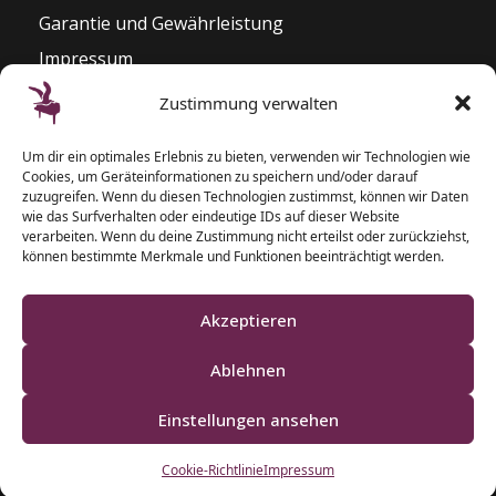
Garantie und Gewährleistung
Impressum
Widerrufsrecht
Zustimmung verwalten
Kontakt
Um dir ein optimales Erlebnis zu bieten, verwenden wir Technologien wie
Pianozentrum Hoppe
Cookies, um Geräteinformationen zu speichern und/oder darauf
Sophienblatt 82 – 86
zuzugreifen. Wenn du diesen Technologien zustimmst, können wir Daten
wie das Surfverhalten oder eindeutige IDs auf dieser Website
24114 Kiel
verarbeiten. Wenn du deine Zustimmung nicht erteilst oder zurückziehst,
können bestimmte Merkmale und Funktionen beeinträchtigt werden.
T: 0431 – 5 50 87 77
F: 0431 – 2 00 40 09
Akzeptieren
Ablehnen
Einstellungen ansehen
Klaviere und Pianos aus Schleswig-Holstein
Cookie-Richtlinie
Impressum