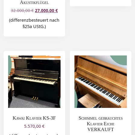
Akustikflügel
32.000,00
€
27.000,00
€
(differenzbesteuert nach
§25a UStG.)
Kawai Klavier KS-3F
Schimmel gebrauchtes
Klavier Eiche
5.570,00
€
VERKAUFT