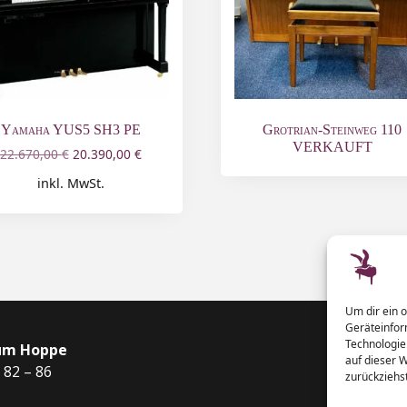
Yamaha YUS5 SH3 PE
Grotrian-Steinweg 110
VERKAUFT
22.670,00
€
20.390,00
€
inkl. MwSt.
Um dir ein 
Geräteinfor
Technologie
um Hoppe
auf dieser 
 82 – 86
zurückziehs