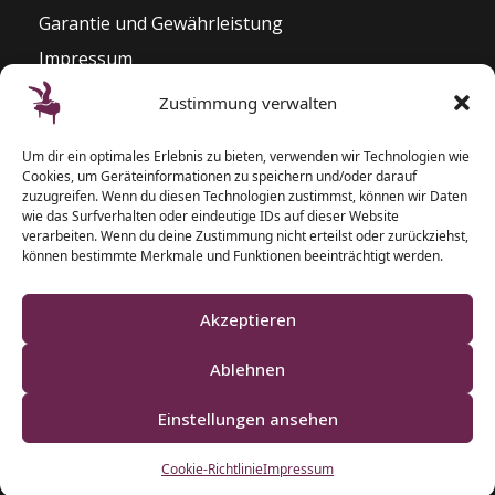
Garantie und Gewährleistung
Impressum
Widerrufsrecht
Zustimmung verwalten
Kontakt
Um dir ein optimales Erlebnis zu bieten, verwenden wir Technologien wie
Pianozentrum Hoppe
Cookies, um Geräteinformationen zu speichern und/oder darauf
Sophienblatt 82 – 86
zuzugreifen. Wenn du diesen Technologien zustimmst, können wir Daten
wie das Surfverhalten oder eindeutige IDs auf dieser Website
24114 Kiel
verarbeiten. Wenn du deine Zustimmung nicht erteilst oder zurückziehst,
können bestimmte Merkmale und Funktionen beeinträchtigt werden.
T: 0431 – 5 50 87 77
F: 0431 – 2 00 40 09
Akzeptieren
Ablehnen
Einstellungen ansehen
Klaviere und Pianos aus Schleswig-Holstein
Cookie-Richtlinie
Impressum