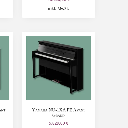
inkl. MwSt.
ant
Yamaha NU-1XA PE Avant
Grand
5.829,00
€