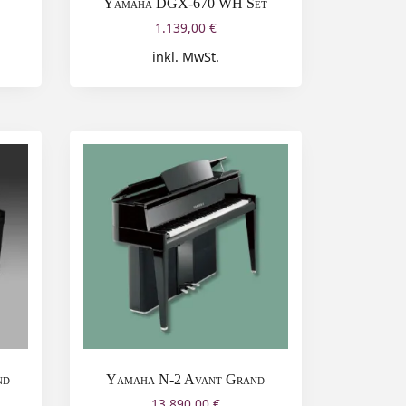
Yamaha DGX-670 WH Set
1.139,00
€
inkl. MwSt.
nd
Yamaha N-2 Avant Grand
13.890,00
€