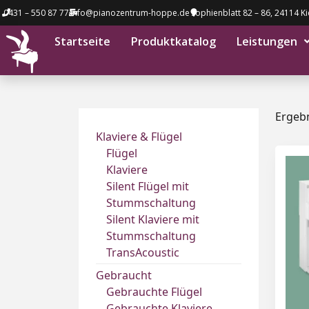
0431 – 550 87 77
info@pianozentrum-hoppe.de
Sophienblatt 82 – 86, 24114 Ki
Startseite
Produktkatalog
Leistungen
Ergebn
Klaviere & Flügel
Flügel
Klaviere
Silent Flügel mit
Stummschaltung
Silent Klaviere mit
Stummschaltung
TransAcoustic
Gebraucht
Gebrauchte Flügel
Gebrauchte Klaviere