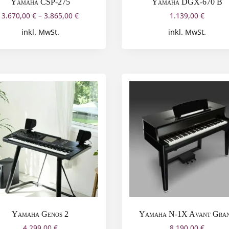
Yamaha CSP-275
Yamaha DGX-670 B
3.670,00
€
–
3.865,00
€
1.139,00
€
inkl. MwSt.
inkl. MwSt.
Yamaha Genos 2
Yamaha N-1X Avant Gra
4.299,00
€
8.190,00
€