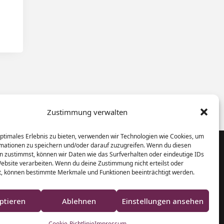
Zustimmung verwalten
optimales Erlebnis zu bieten, verwenden wir Technologien wie Cookies, um
mationen zu speichern und/oder darauf zuzugreifen. Wenn du diesen
n zustimmst, können wir Daten wie das Surfverhalten oder eindeutige IDs
Website verarbeiten. Wenn du deine Zustimmung nicht erteilst oder
Klaviere und Pianos aus Schleswig-
t, können bestimmte Merkmale und Funktionen beeinträchtigt werden.
Holstein
ptieren
Ablehnen
Einstellungen ansehen
Cookie-Richtlinie
Impressum