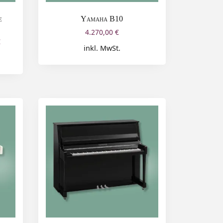
e
Yamaha B10
4.270,00
€
€
inkl. MwSt.