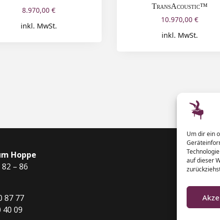
TransAcoustic™
8.970,00
€
10.970,00
€
inkl. MwSt.
inkl. MwSt.
Um dir ein 
Geräteinfor
Technologie
um Hoppe
auf dieser 
 82 – 86
zurückziehs
0 87 77
Akze
0 40 09