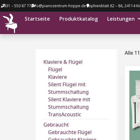
0431 – 550 87 77
info@pianozentrum-hoppe.de
Sophienblatt 82 – 86, 24114 Ki
Startseite
Produktkatalog
Leistungen
Alle 1
Klaviere & Flügel
Flügel
Klaviere
Silent Flügel mit
Stummschaltung
Silent Klaviere mit
Stummschaltung
TransAcoustic
Gebraucht
Gebrauchte Flügel
Gebrauchte Klaviere