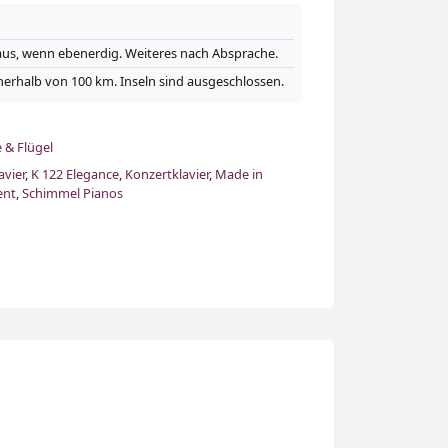
Haus, wenn ebenerdig. Weiteres nach Absprache.
nerhalb von 100 km. Inseln sind ausgeschlossen.
e & Flügel
avier
,
K 122 Elegance
,
Konzertklavier
,
Made in
ent
,
Schimmel Pianos