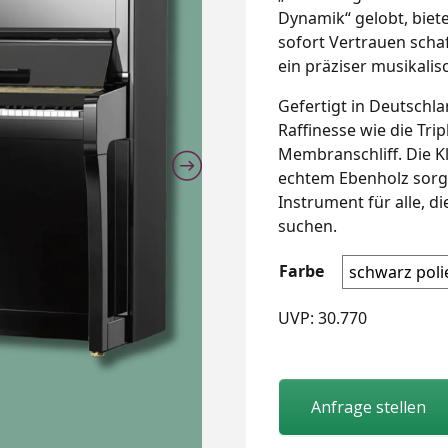
Dynamik“ gelobt, biete
sofort Vertrauen schaff
ein präziser musikalis
Gefertigt in Deutschla
Raffinesse wie die Tr
Membranschliff. Die K
echtem Ebenholz sorgt 
Instrument für alle, d
suchen.
Farbe
UVP: 30.770
Anfrage stellen