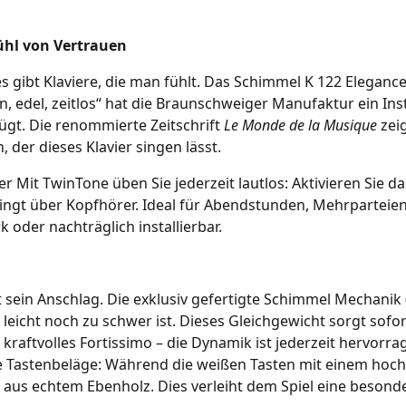
ühl von Vertrauen
 es gibt Klaviere, die man fühlt. Das Schimmel K 122 Eleganc
 edel, zeitlos“ hat die Braunschweiger Manufaktur ein Ins
gt. Die renommierte Zeitschrift
Le Monde de la Musique
zeig
 der dieses Klavier singen lässt.
r Mit TwinTone üben Sie jederzeit lautlos: Aktivieren Sie da
klingt über Kopfhörer. Ideal für Abendstunden, Mehrparteie
 oder nachträglich installierbar.
t sein Anschlag. Die exklusiv gefertigte Schimmel Mechanik
eicht noch zu schwer ist. Dieses Gleichgewicht sorgt sofor
 kraftvolles Fortissimo – die Dynamik ist jederzeit hervorr
ie Tastenbeläge: Während die weißen Tasten mit einem hoc
aus echtem Ebenholz. Dies verleiht dem Spiel eine besonder