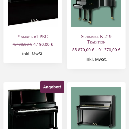
Yamaha b1 PEC
Schimmel K 219
Tradition
4.708,00
€
4.190,00
€
85.870,00
€
–
91.370,00
€
inkl. MwSt.
inkl. MwSt.
Angebot!