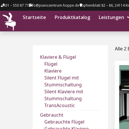
0431 – 550 87 77
info@pianozentrum-hoppe.de
Sophienblatt 82 – 86, 24114 Ki
Startseite
Produktkatalog
Leistungen
Alle 2
Klaviere & Flügel
Flügel
Klaviere
Silent Flügel mit
Stummschaltung
Silent Klaviere mit
Stummschaltung
TransAcoustic
Gebraucht
Gebrauchte Flügel
Gebrauchte Klaviere