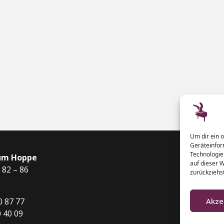
Um dir ein 
Geräteinfor
Technologie
um Hoppe
auf dieser 
 82 – 86
zurückziehs
0 87 77
Akze
0 40 09