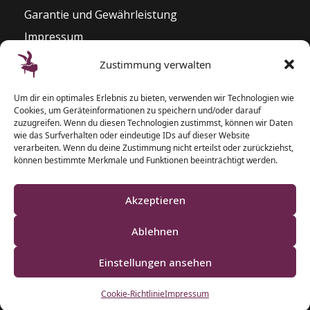
Garantie und Gewährleistung
Impressum
Widerrufsrecht
Zustimmung verwalten
Kontakt
Um dir ein optimales Erlebnis zu bieten, verwenden wir Technologien wie
Pianozentrum Hoppe
Cookies, um Geräteinformationen zu speichern und/oder darauf
Sophienblatt 82 – 86
zuzugreifen. Wenn du diesen Technologien zustimmst, können wir Daten
wie das Surfverhalten oder eindeutige IDs auf dieser Website
24114 Kiel
verarbeiten. Wenn du deine Zustimmung nicht erteilst oder zurückziehst,
können bestimmte Merkmale und Funktionen beeinträchtigt werden.
T: 0431 – 5 50 87 77
F: 0431 – 2 00 40 09
Akzeptieren
Ablehnen
Einstellungen ansehen
Klaviere und Pianos aus Schleswig-Holstein
Cookie-Richtlinie
Impressum