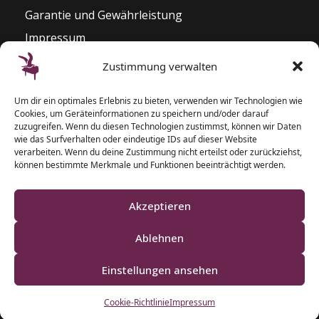
Garantie und Gewährleistung
Impressum
Widerrufsrecht
Zustimmung verwalten
Kontakt
Um dir ein optimales Erlebnis zu bieten, verwenden wir Technologien wie
Pianozentrum Hoppe
Cookies, um Geräteinformationen zu speichern und/oder darauf
Sophienblatt 82 – 86
zuzugreifen. Wenn du diesen Technologien zustimmst, können wir Daten
wie das Surfverhalten oder eindeutige IDs auf dieser Website
24114 Kiel
verarbeiten. Wenn du deine Zustimmung nicht erteilst oder zurückziehst,
können bestimmte Merkmale und Funktionen beeinträchtigt werden.
T: 0431 – 5 50 87 77
F: 0431 – 2 00 40 09
Akzeptieren
Ablehnen
Einstellungen ansehen
Klaviere und Pianos aus Schleswig-Holstein
Cookie-Richtlinie
Impressum