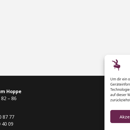
Um dir ein 
Geräteinfor
Technologie
um Hoppe
auf dieser 
 82 – 86
zurückziehs
0 87 77
Akze
0 40 09