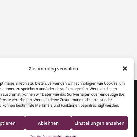
Zustimmung verwalten
optimales Erlebnis zu bieten, verwenden wir Technologien wie Cookies, um
mationen zu speichern und/oder darauf zuzugreifen. Wenn du diesen
n zustimmst, können wir Daten wie das Surfverhalten oder eindeutige IDs
Website verarbeiten. Wenn du deine Zustimmung nicht erteilst oder
Klaviere und Pianos aus Schleswig-
t, können bestimmte Merkmale und Funktionen beeinträchtigt werden.
Holstein
ptieren
Ablehnen
Einstellungen ansehen
Cookie-Richtlinie
Impressum