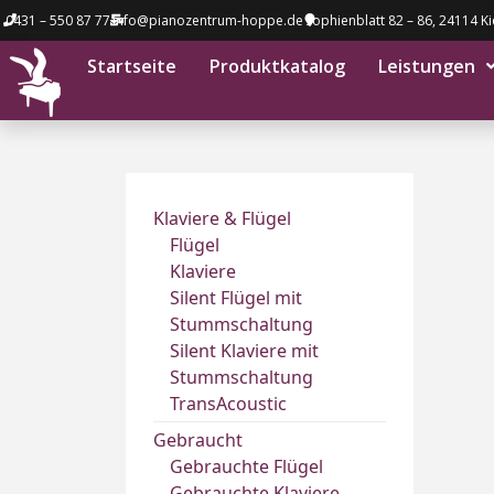
0431 – 550 87 77
info@pianozentrum-hoppe.de
Sophienblatt 82 – 86, 24114 Ki
Startseite
Produktkatalog
Leistungen
Klaviere & Flügel
Flügel
Klaviere
Silent Flügel mit
Stummschaltung
Silent Klaviere mit
Stummschaltung
TransAcoustic
Gebraucht
Gebrauchte Flügel
Gebrauchte Klaviere