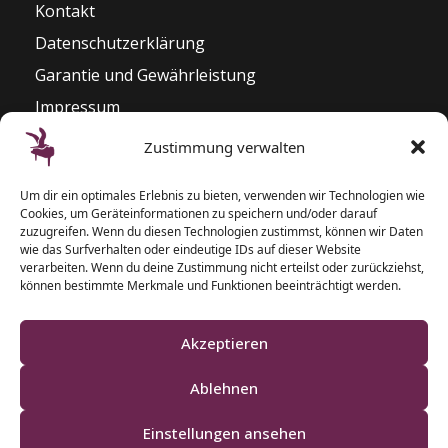
Kontakt
Datenschutzerklärung
Garantie und Gewährleistung
Impressum
Widerrufsrecht
Zustimmung verwalten
Kontakt
Um dir ein optimales Erlebnis zu bieten, verwenden wir Technologien wie
Pianozentrum Hoppe
Cookies, um Geräteinformationen zu speichern und/oder darauf
Sophienblatt 82 – 86
zuzugreifen. Wenn du diesen Technologien zustimmst, können wir Daten
wie das Surfverhalten oder eindeutige IDs auf dieser Website
24114 Kiel
verarbeiten. Wenn du deine Zustimmung nicht erteilst oder zurückziehst,
können bestimmte Merkmale und Funktionen beeinträchtigt werden.
T: 0431 – 5 50 87 77
F: 0431 – 2 00 40 09
Akzeptieren
Ablehnen
Einstellungen ansehen