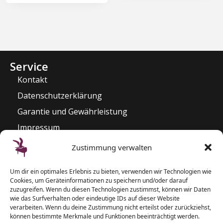
Service
Kontakt
Datenschutzerklärung
Garantie und Gewährleistung
Impressum
Widerrufsrecht
Zustimmung verwalten
Kontakt
Um dir ein optimales Erlebnis zu bieten, verwenden wir Technologien wie
Pianozentrum Hoppe
Cookies, um Geräteinformationen zu speichern und/oder darauf
Sophienblatt 82 – 86
zuzugreifen. Wenn du diesen Technologien zustimmst, können wir Daten
wie das Surfverhalten oder eindeutige IDs auf dieser Website
24114 Kiel
verarbeiten. Wenn du deine Zustimmung nicht erteilst oder zurückziehst,
können bestimmte Merkmale und Funktionen beeinträchtigt werden.
T: 0431 – 5 50 87 77