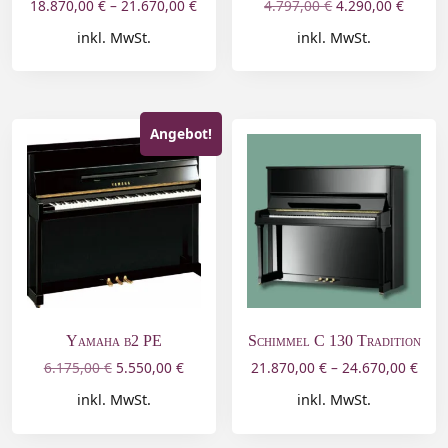
18.870,00
€
–
21.670,00
€
4.797,00
€
4.290,00
€
inkl. MwSt.
inkl. MwSt.
Angebot!
Yamaha b2 PE
Schimmel C 130 Tradition
6.175,00
€
5.550,00
€
21.870,00
€
–
24.670,00
€
inkl. MwSt.
inkl. MwSt.