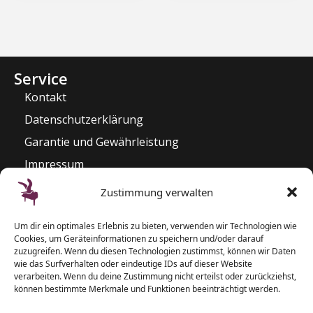
Service
Kontakt
Datenschutzerklärung
Garantie und Gewährleistung
Impressum
Widerrufsrecht
Zustimmung verwalten
Kontakt
Um dir ein optimales Erlebnis zu bieten, verwenden wir Technologien wie
Pianozentrum Hoppe
Cookies, um Geräteinformationen zu speichern und/oder darauf
Sophienblatt 82 – 86
zuzugreifen. Wenn du diesen Technologien zustimmst, können wir Daten
wie das Surfverhalten oder eindeutige IDs auf dieser Website
24114 Kiel
verarbeiten. Wenn du deine Zustimmung nicht erteilst oder zurückziehst,
können bestimmte Merkmale und Funktionen beeinträchtigt werden.
T: 0431 – 5 50 87 77