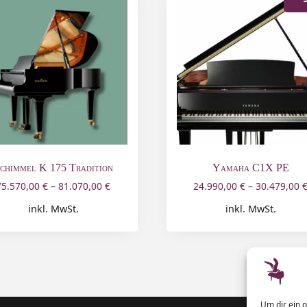
chimmel K 175 Tradition
Yamaha C1X PE
75.570,00
€
–
81.070,00
€
24.990,00
€
–
30.479,00
inkl. MwSt.
inkl. MwSt.
Um dir ein 