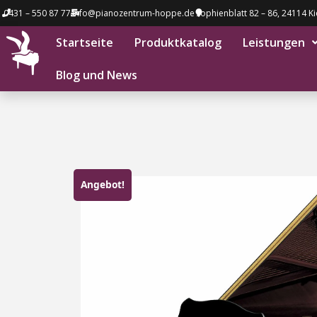
0431 – 550 87 77
info@pianozentrum-hoppe.de
Sophienblatt 82 – 86, 24114 Ki
Startseite
Produktkatalog
Leistungen
Blog und News
Angebot!