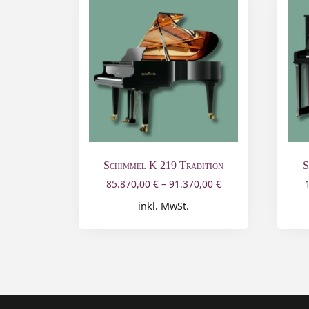
Schimmel K 219 Tradition
S
85.870,00
€
–
91.370,00
€
inkl. MwSt.