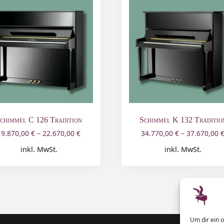
chimmel C 126 Tradition
Schimmel K 132 Traditio
19.870,00
€
–
22.670,00
€
34.770,00
€
–
37.670,00
inkl. MwSt.
inkl. MwSt.
Um dir ein 