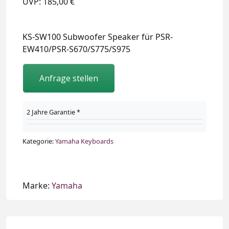
UVP: 185,00 €
KS-SW100 Subwoofer Speaker für PSR-
EW410/PSR-S670/S775/S975
Anfrage stellen
2 Jahre Garantie *
Kategorie:
Yamaha Keyboards
Marke:
Yamaha